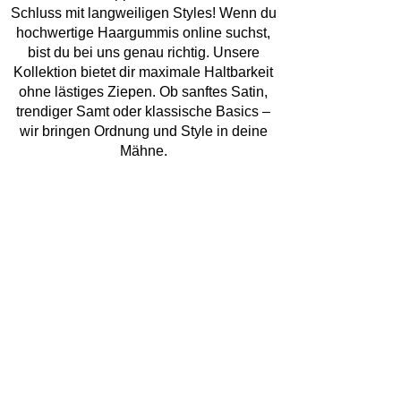
Schluss mit langweiligen Styles! Wenn du
hochwertige Haargummis online suchst,
bist du bei uns genau richtig. Unsere
Kollektion bietet dir maximale Haltbarkeit
ohne lästiges Ziepen. Ob sanftes Satin,
trendiger Samt oder klassische Basics –
wir bringen Ordnung und Style in deine
Mähne.
Entdecke die Vielfalt: Haargummis in
verschiedenen Farben
Farbe bekennen war noch nie so einfach!
Wir bieten dir Haargummis in
verschiedenen Farben, die perfekt auf
deine Garderobe abgestimmt sind. Von
zarten Pastelltönen über knallige Neon-
Farben bis hin zu edlem Schwarz – finde
genau das Haare Gummi, das zu deiner
Stimmung passt.