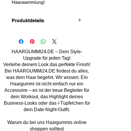
Haarsammlung!
Produktdetails
Material: Stoff, Kunststoff
Größe: ca. 7 cm
Handmade
Marke: Lemper Mode Acc.
HAARGUMMI24.DE – Dein Style-
Upgrade für jeden Tag!
Verleihe deinem Look das perfekte Finish!
Bei HAARGUMMi24.DE findest du alles,
was dein Haar begehrt. Wir wissen: Ein
Haargummi ist nicht einfach nur ein
Accessoire – es ist der treue Begleiter für
dein Workout, das Highlight deines
Business-Looks oder das i-Tüpfelchen für
dein Date-Night-Outfit.
Warum du bei uns Haargummis online
shoppen solltest