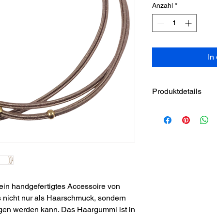
Anzahl
*
In
Produktdetails
Material: Kunststof
Schwermetallfrei)
Größe: Flexibel
Handgefertigt
in handgefertigtes Accessoire von 
nicht nur als Haarschmuck, sondern 
en werden kann. Das Haargummi ist in 