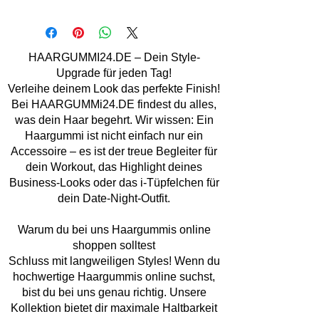
Material: Stoff, Kunststoff, Strass
Größe: ca. 15 cm
Handmade
Marke: Lemper Mode Acc.
HAARGUMMI24.DE – Dein Style-
Upgrade für jeden Tag!
Verleihe deinem Look das perfekte Finish!
Bei HAARGUMMi24.DE findest du alles,
was dein Haar begehrt. Wir wissen: Ein
Haargummi ist nicht einfach nur ein
Accessoire – es ist der treue Begleiter für
dein Workout, das Highlight deines
Business-Looks oder das i-Tüpfelchen für
dein Date-Night-Outfit.
Warum du bei uns Haargummis online
shoppen solltest
Schluss mit langweiligen Styles! Wenn du
hochwertige Haargummis online suchst,
bist du bei uns genau richtig. Unsere
Kollektion bietet dir maximale Haltbarkeit