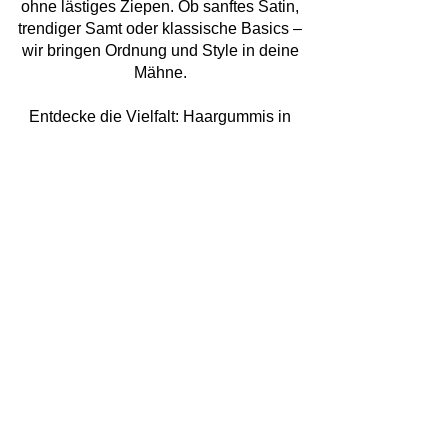
ohne lästiges Ziepen. Ob sanftes Satin,
trendiger Samt oder klassische Basics –
wir bringen Ordnung und Style in deine
Mähne.
Entdecke die Vielfalt: Haargummis in
verschiedenen Farben
Farbe bekennen war noch nie so einfach!
Wir bieten dir Haargummis in
verschiedenen Farben, die perfekt auf
deine Garderobe abgestimmt sind. Von
zarten Pastelltönen über knallige Neon-
Farben bis hin zu edlem Schwarz – finde
genau das Haare Gummi, das zu deiner
Stimmung passt.
Mehr als nur Haarschmuck: Dein Shop für
Modeschmuck & Beauty
Bei HAARGUMMi24.DE gehen wir einen
Schritt weiter. Wenn du exklusiven
Haarschmuck online kaufen möchtest,