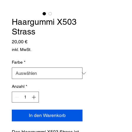
Haargummi X503
Strass
Preis
20,00 €
inkl. MwSt.
Farbe
*
Anzahl
*
In den Warenkorb
Das Haargummi X503 Strass ist 