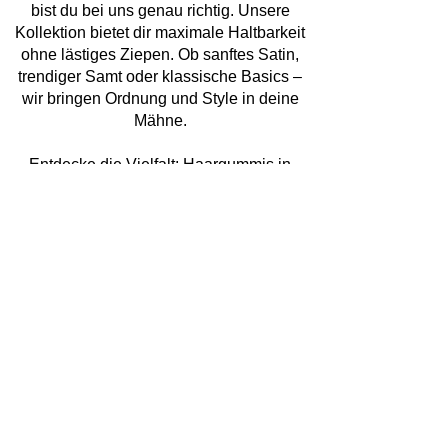
bist du bei uns genau richtig. Unsere
Kollektion bietet dir maximale Haltbarkeit
ohne lästiges Ziepen. Ob sanftes Satin,
trendiger Samt oder klassische Basics –
wir bringen Ordnung und Style in deine
Mähne.
Entdecke die Vielfalt: Haargummis in
verschiedenen Farben
Farbe bekennen war noch nie so einfach!
Wir bieten dir Haargummis in
verschiedenen Farben, die perfekt auf
deine Garderobe abgestimmt sind. Von
zarten Pastelltönen über knallige Neon-
Farben bis hin zu edlem Schwarz – finde
genau das Haare Gummi, das zu deiner
Stimmung passt.
Mehr als nur Haarschmuck: Dein Shop für
Modeschmuck & Beauty