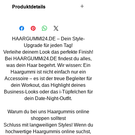
Produktdetails
Material: Stoff, Kunststoff
Größe: ca. 8 cm
Handmade
Marke: Lemper Mode Acc.
HAARGUMMI24.DE – Dein Style-
Upgrade für jeden Tag!
Verleihe deinem Look das perfekte Finish!
Bei HAARGUMMi24.DE findest du alles,
was dein Haar begehrt. Wir wissen: Ein
Haargummi ist nicht einfach nur ein
Accessoire – es ist der treue Begleiter für
dein Workout, das Highlight deines
Business-Looks oder das i-Tüpfelchen für
dein Date-Night-Outfit.
Warum du bei uns Haargummis online
shoppen solltest
Schluss mit langweiligen Styles! Wenn du
hochwertige Haargummis online suchst,