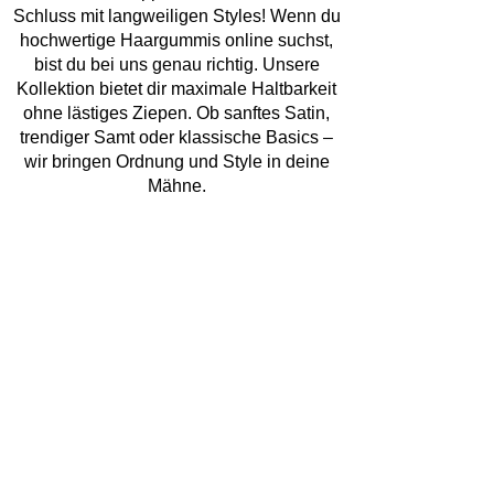
Schluss mit langweiligen Styles! Wenn du
hochwertige Haargummis online suchst,
bist du bei uns genau richtig. Unsere
Kollektion bietet dir maximale Haltbarkeit
ohne lästiges Ziepen. Ob sanftes Satin,
trendiger Samt oder klassische Basics –
wir bringen Ordnung und Style in deine
Mähne.
Entdecke die Vielfalt: Haargummis in
verschiedenen Farben
Farbe bekennen war noch nie so einfach!
Wir bieten dir Haargummis in
verschiedenen Farben, die perfekt auf
deine Garderobe abgestimmt sind. Von
zarten Pastelltönen über knallige Neon-
Farben bis hin zu edlem Schwarz – finde
genau das Haare Gummi, das zu deiner
Stimmung passt.