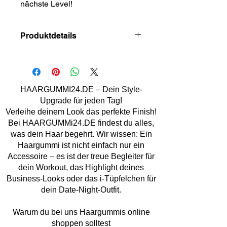
nächste Level!
Produktdetails
Material: Kunststoff, Stoff
Größe: ca. 6x0.3 cm
Handmade
Marke: Lemper Mode Acc.
HAARGUMMI24.DE – Dein Style-
Upgrade für jeden Tag!
Verleihe deinem Look das perfekte Finish!
Bei HAARGUMMi24.DE findest du alles,
was dein Haar begehrt. Wir wissen: Ein
Haargummi ist nicht einfach nur ein
Accessoire – es ist der treue Begleiter für
dein Workout, das Highlight deines
Business-Looks oder das i-Tüpfelchen für
dein Date-Night-Outfit.
Warum du bei uns Haargummis online
shoppen solltest