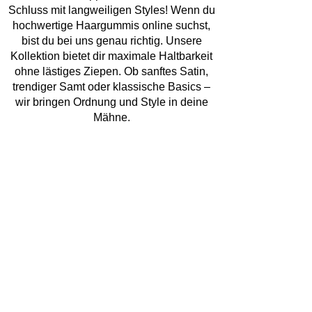
Schluss mit langweiligen Styles! Wenn du
hochwertige Haargummis online suchst,
bist du bei uns genau richtig. Unsere
Kollektion bietet dir maximale Haltbarkeit
ohne lästiges Ziepen. Ob sanftes Satin,
trendiger Samt oder klassische Basics –
wir bringen Ordnung und Style in deine
Mähne.
Entdecke die Vielfalt: Haargummis in
verschiedenen Farben
Farbe bekennen war noch nie so einfach!
Wir bieten dir Haargummis in
verschiedenen Farben, die perfekt auf
deine Garderobe abgestimmt sind. Von
zarten Pastelltönen über knallige Neon-
Farben bis hin zu edlem Schwarz – finde
genau das Haare Gummi, das zu deiner
Stimmung passt.